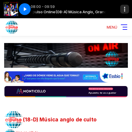
08:00 - 09:59
itos con Radioelpulso Online
 - Love Is the Seventh Wave
STING - One World (Not Three) - Love Is the
(08-A) Música Anglo, Grandes Éxitos con Ra
MENÚ
(18-D) Música anglo de culto