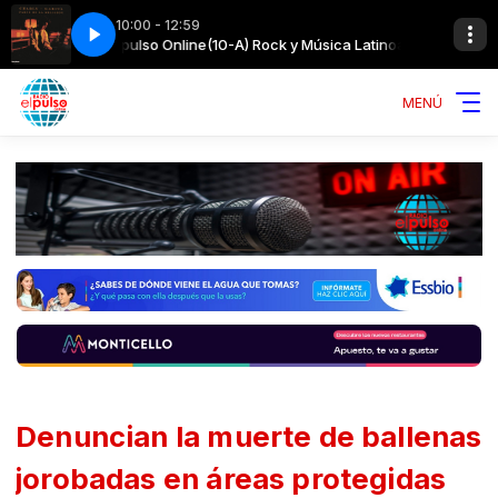
10:00 - 12:59
a con Radioelpulso Online
do un simbolo de paz
CHARLY GARCIA - Buscando un simbolo de paz
(10-A) Rock y Música Latinoamericana con Rad
MENÚ
Denuncian la muerte de ballenas
jorobadas en áreas protegidas