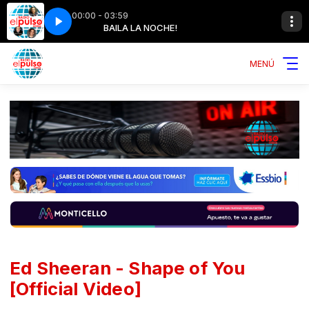
00:00 - 03:59
us Besos Son
CHE!
BAILA LA NOCHE!
Chico Trujillo - Tus Besos Son
MENÚ
Ed Sheeran - Shape of You
[Official Video]